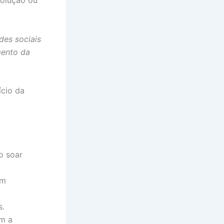
solução ou
des sociais
mento da
ício da
o soar
em
s.
om a