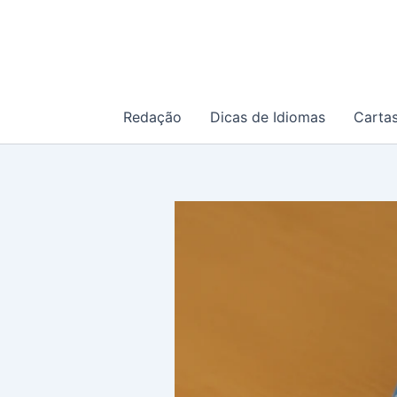
Ir
para
o
conteúdo
Redação
Dicas de Idiomas
Carta