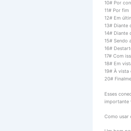
10# Por con
11# Por fim
12# Em últi
13# Diante 
14# Diante 
15# Sendo 
16# Destart
17# Com is
18# Em vist
19# À vista
20# Finalm
Esses conec
importante 
Como usar o