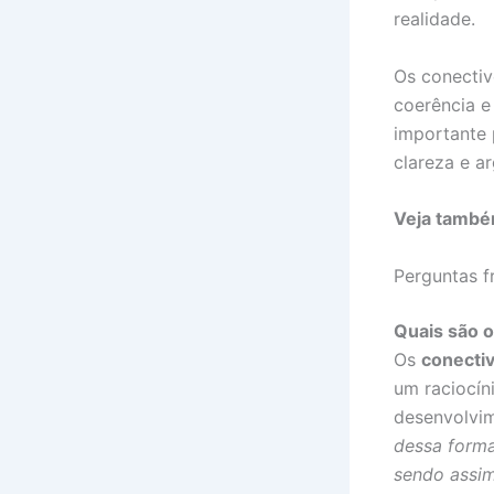
realidade.
Os conectiv
coerência e
importante 
clareza e a
Veja tamb
Perguntas f
Quais são 
Os
conecti
um raciocín
desenvolvim
dessa forma
sendo assim