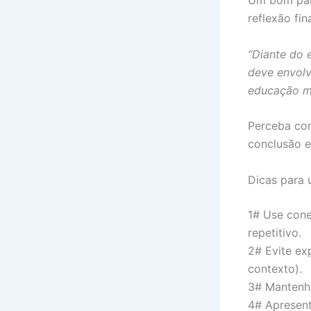
Um bom pará
reflexão fi
“Diante do 
deve envolv
educação mi
Perceba com
conclusão e
Dicas para 
1# Use cone
repetitivo.
2# Evite ex
contexto).
3# Mantenha
4# Apresent