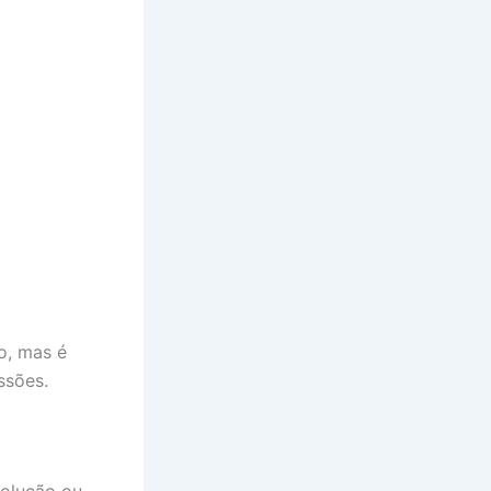
o, mas é
ssões.