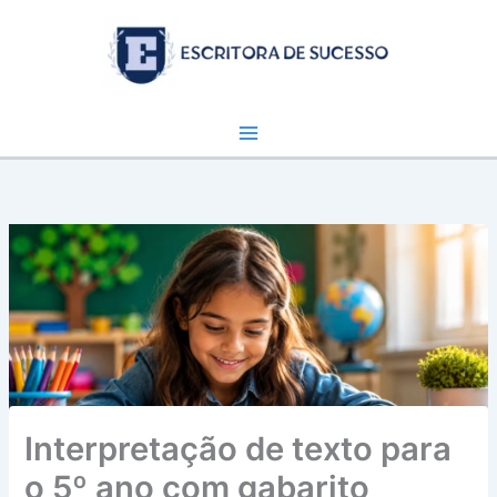
Ir
para
o
conteúdo
Interpretação de texto para
o 5º ano com gabarito