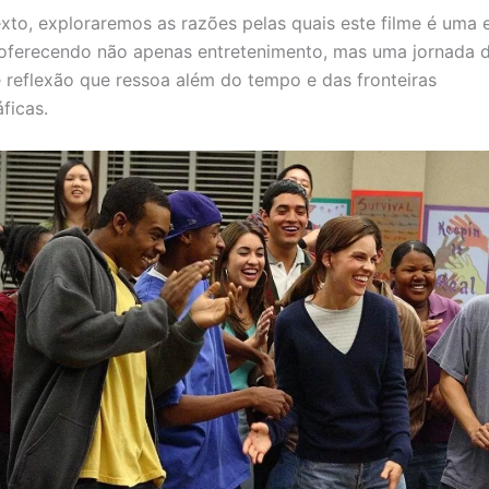
xto, exploraremos as razões pelas quais este filme é uma 
 oferecendo não apenas entretenimento, mas uma jornada 
e reflexão que ressoa além do tempo e das fronteiras
ficas.