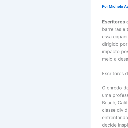
Por
Michele A
Escritores 
barreiras e 
essa capaci
dirigido po
impacto pos
meio a desa
Escritores 
O enredo do
uma profess
Beach, Cali
classe divi
enfrentando
decide insp