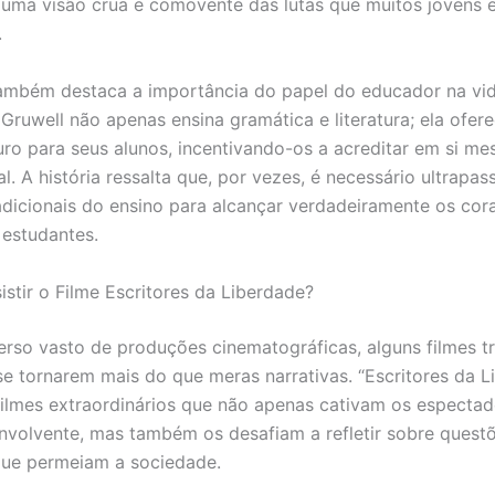
uma visão crua e comovente das lutas que muitos jovens 
.
também destaca a importância do papel do educador na vi
n Gruwell não apenas ensina gramática e literatura; ela ofer
uro para seus alunos, incentivando-os a acreditar em si m
l. A história ressalta que, por vezes, é necessário ultrapas
radicionais do ensino para alcançar verdadeiramente os cor
estudantes.
istir o Filme Escritores da Liberdade?
rso vasto de produções cinematográficas, alguns filmes 
 se tornarem mais do que meras narrativas. “Escritores da L
ilmes extraordinários que não apenas cativam os especta
nvolvente, mas também os desafiam a refletir sobre quest
que permeiam a sociedade.