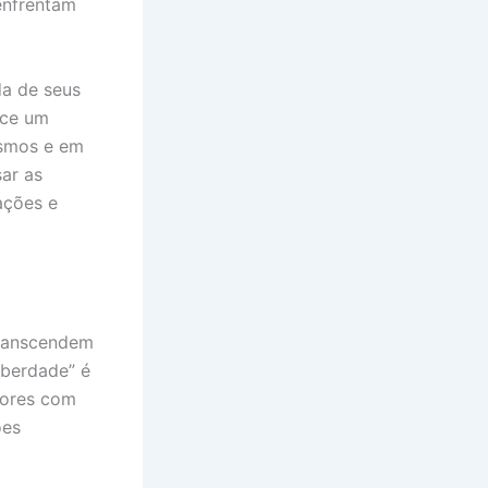
enfrentam
da de seus
ece um
esmos e em
sar as
ações e
transcendem
iberdade” é
dores com
ões