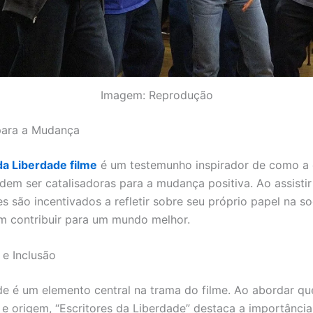
Imagem: Reprodução
para a Mudança
da Liberdade filme
é um testemunho inspirador de como a
odem ser catalisadoras para a mudança positiva. Ao assistir 
s são incentivados a refletir sobre seu próprio papel na s
 contribuir para um mundo melhor.
 e Inclusão
de é um elemento central na trama do filme. Ao abordar qu
e e origem, “Escritores da Liberdade” destaca a importância