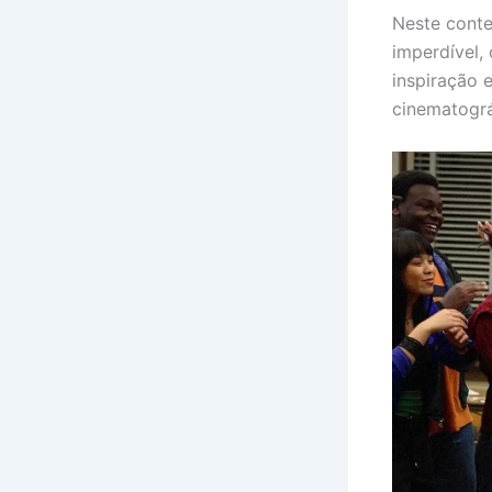
Neste conte
imperdível,
inspiração 
cinematográ