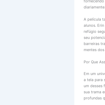
fornecendo 
diariamente
A película 
alunos. Eri
refúgio seg
seu potencia
barreiras t
mentes dos 
Por Que Ass
Em um unive
a tela para
um desses f
sua trama e
profundas 