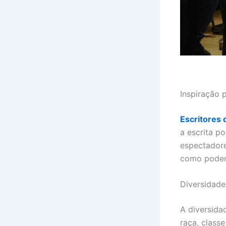
Inspiração 
Escritores 
a escrita p
espectadore
como podem
Diversidade
A diversida
raça, class