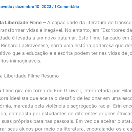
zevedo
/
dezembro 10, 2023
/
1 Comentário
da Liberdade Filme
– A capacidade da literatura de transc
transformar vidas é inegável. No entanto, em “Escritores da
dade é levada a um novo patamar. Este filme, lançado em 
r Richard LaGravenese, narra uma história poderosa que de
itivo que a educação e a escrita podem ter nas vidas de 
fios inimagináveis.
da Liberdade Filme Resumo
 filme gira em torno de Erin Gruwell, interpretada por Hila
ora idealista que aceita o desafio de lecionar em uma esc
fórnia, marcada pela violência e segregação racial. Erin en
dida, composta por estudantes de diferentes origens étnica
 suas próprias batalhas pessoais. Em vez de aceitar o statu
irar seus alunos por meio da literatura, encorajando-os a e