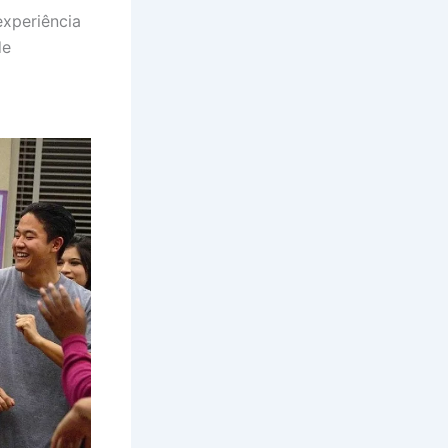
experiência
de