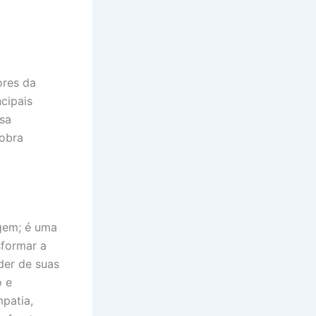
ores da
cipais
sa
 obra
gem; é uma
sformar a
der de suas
o e
mpatia,