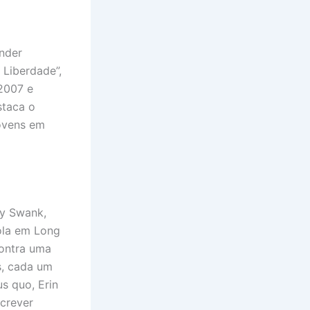
ender
 Liberdade”,
2007 e
staca o
jovens em
ry Swank,
ola em Long
contra uma
s, cada um
s quo, Erin
screver