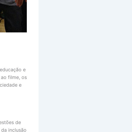
 educação e
ao filme, os
ociedade e
estões de
 da inclusão