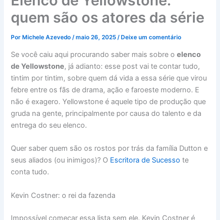
Elenco de Yellowstone:
quem são os atores da série
Por
Michele Azevedo
/
maio 26, 2025
/
Deixe um comentário
Se você caiu aqui procurando saber mais sobre o
elenco
de Yellowstone
, já adianto: esse post vai te contar tudo,
tintim por tintim, sobre quem dá vida a essa série que virou
febre entre os fãs de drama, ação e faroeste moderno. E
não é exagero. Yellowstone é aquele tipo de produção que
gruda na gente, principalmente por causa do talento e da
entrega do seu elenco.
Quer saber quem são os rostos por trás da família Dutton e
seus aliados (ou inimigos)? O
Escritora de Sucesso
te
conta tudo.
Kevin Costner: o rei da fazenda
Impossível começar essa lista sem ele. Kevin Costner é