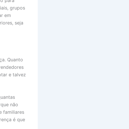
vo para
iais, grupos
ar em
iores, seja
nça. Quanto
 vendedores
tar e talvez
quantas
rque não
 familiares
rença é que