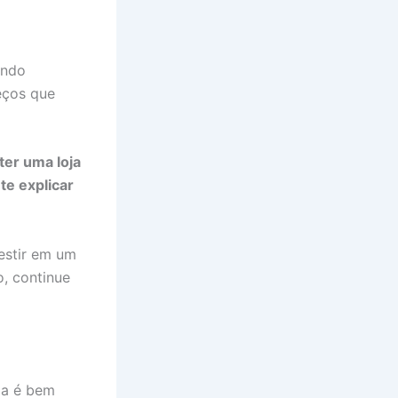
ando
eços que
ter uma loja
te explicar
estir em um
o, continue
ia é bem