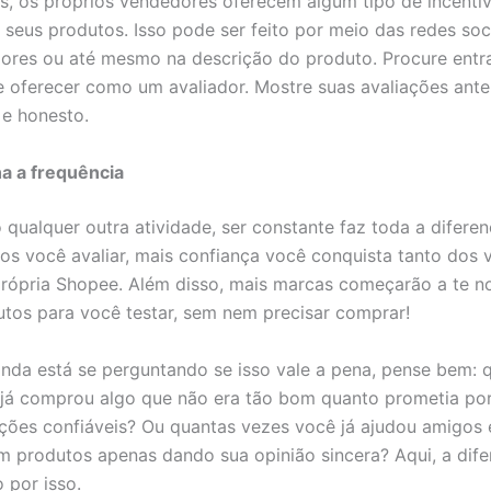
s, os próprios vendedores oferecem algum tipo de incenti
 seus produtos. Isso pode ser feito por meio das redes soc
res ou até mesmo na descrição do produto. Procure entr
e oferecer como um avaliador. Mostre suas avaliações anter
 e honesto.
a a frequência
qualquer outra atividade, ser constante faz toda a difere
os você avaliar, mais confiança você conquista tanto dos
rópria Shopee. Além disso, mais marcas começarão a te no
utos para você testar, sem nem precisar comprar!
inda está se perguntando se isso vale a pena, pense bem: 
já comprou algo que não era tão bom quanto prometia po
ações confiáveis? Ou quantas vezes você já ajudou amigos e
m produtos apenas dando sua opinião sincera? Aqui, a dife
 por isso.