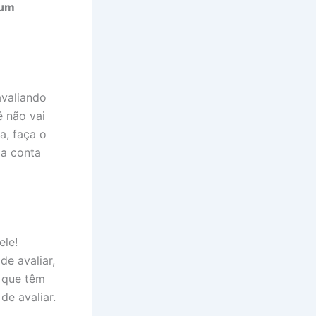
 um
avaliando
ê não vai
a, faça o
 a conta
ele!
de avaliar,
s que têm
de avaliar.