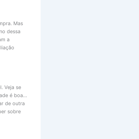
ompra. Mas
rno dessa
am a
liação
. Veja se
idade é boa…
ar de outra
ber sobre