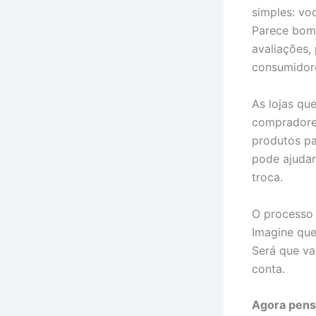
simples: vo
Parece bom 
avaliações,
consumidore
As lojas qu
compradores
produtos pa
pode ajudar
troca.
O processo e
Imagine que
Será que va
conta.
Agora pens