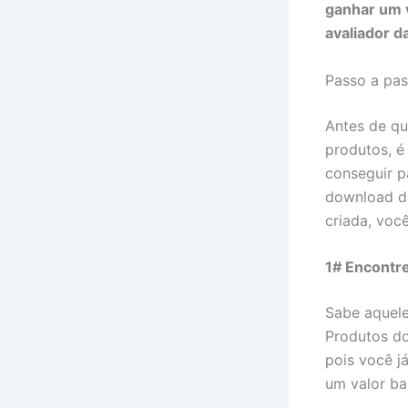
ganhar um v
avaliador d
Passo a pas
Antes de qu
produtos, é
conseguir p
download do 
criada, voc
1# Encontr
Sabe aquele
Produtos do
pois você j
um valor ba