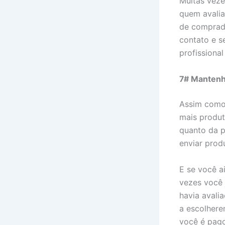
Muitas veze
quem avalia
de comprado
contato e s
profissional
7# Mantenh
Assim como 
mais produt
quanto da p
enviar prod
E se você a
vezes você 
havia avali
a escolhere
você é pago