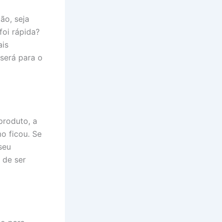
ão, seja
oi rápida?
ais
 será para o
produto, a
o ficou. Se
seu
 de ser