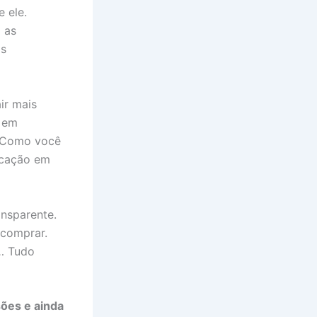
 ele.
 as
os
ir mais
s em
! Como você
icação em
ansparente.
 comprar.
m… Tudo
ões e ainda