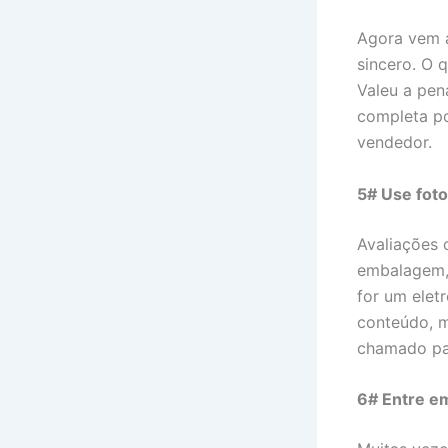
Agora vem a
sincero. O 
Valeu a pen
completa pos
vendedor.
5# Use foto
Avaliações 
embalagem, 
for um elet
conteúdo, m
chamado par
6# Entre e