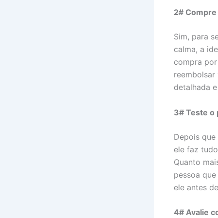
2# Compre 
Sim, para s
calma, a id
compra por 
reembolsar 
detalhada e 
3# Teste o
Depois que 
ele faz tud
Quanto mais
pessoa que 
ele antes d
4# Avalie c