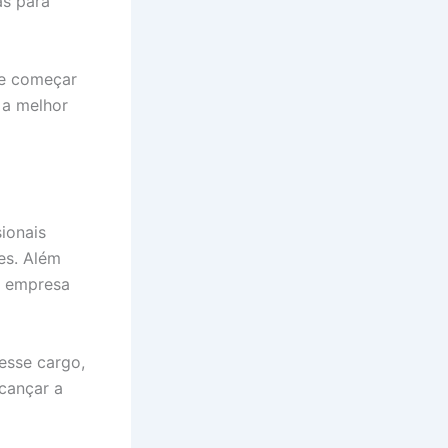
as para
 e começar
 a melhor
sionais
es. Além
u empresa
Nesse cargo,
lcançar a