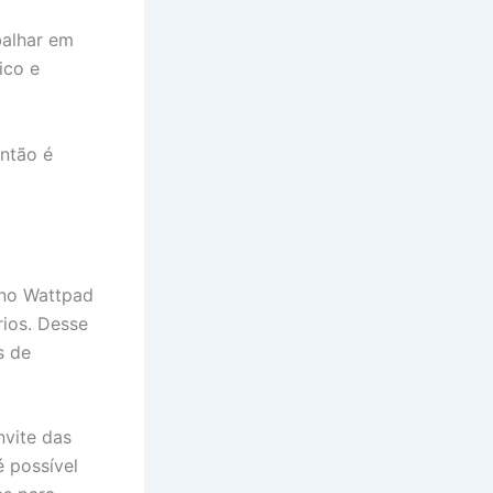
balhar em
ico e
então é
 no Wattpad
rios. Desse
s de
nvite das
é possível