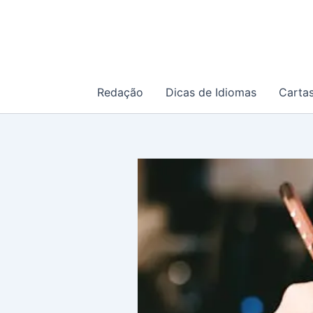
Ir
para
o
conteúdo
Redação
Dicas de Idiomas
Carta