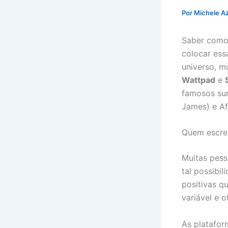
Por
Michele A
Saber como 
colocar ess
universo, m
Wattpad
e
famosos sur
James) e Af
Quem escrev
Muitas pess
tal possibi
positivas q
variável e 
As platafo