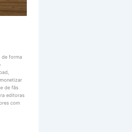
o de forma
e
pad,
 monetizar
e de fãs
ara editoras
tores com