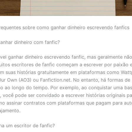
requentes sobre como ganhar dinheiro escrevendo fanfics
ganhar dinheiro com fanfic?
ível ganhar dinheiro escrevendo fanfic, mas geralmente nã
uitos escritores de fanfic começam a escrever por paixão 
m suas histórias gratuitamente em plataformas como Watt
Our Own (AO3) ou Fanfiction.net. No entanto, há formas de
ho ao longo do tempo. Por exemplo, ao conquistar uma bas
a, você pode ser convidado a escrever histórias originais p
mo assinar contratos com plataformas que pagam para au
ajamento.
a um escritor de fanfic?