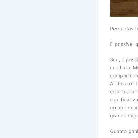
Perguntas f
É possível 
Sim, é poss
imediata. M
compartilha
Archive of 
esse trabal
significativ
ou até mes
grande eng
Quanto ganh