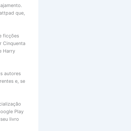
gajamento.
attpad que,
e ficções
ar Cinquenta
e Harry
os autores
entes e, se
ialização
Google Play
seu livro