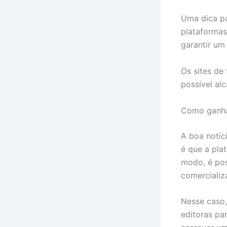
Uma dica pa
plataformas 
garantir um
Os sites de
possível al
Como ganha
A boa notíc
é que a pla
modo, é pos
comercializ
Nesse caso,
editoras pa