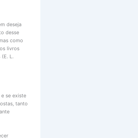
em deseja
to desse
ormas como
os livros
(E. L.
e se existe
ostas, tanto
ante
ecer