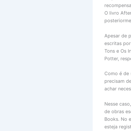
recompensas
O livro Aft
posteriorme
Apesar de p
escritas po
Tons e Os I
Potter, res
Como é de s
precisam de
achar neces
Nesse caso,
de obras es
Books. No e
esteja regis