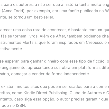
 para os autores, a não ser que a história tenha muito en
er (Anna Todd), por exemplo, era uma fanfic publicada no W
nte, se tornou um best-seller.
arecer uma coisa rara de acontecer, é bastante comum qu
r fãs se tornem livros. Além de After, também podemos cit
nstrumentos Mortais, que foram inspirados em Crepúsculo 
pectivamente.
e esperar, para ganhar dinheiro com esse tipo de ficção, 
 engajamento, apresentando sua obra em plataformas difer
sário, começar a vender de forma independente.
 existem muitos sites que podem ser usados para a comerc
critas, como Kindle Direct Publishing, Clube de Autores e 
ntanto, caso siga essa opção, o autor precisa garantir que 
trado no ISBN.