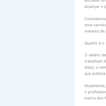
escrever um
alcançar o 
Considerand
uma carreir
maneira de 
Quanto é o 
O salário d
trabalham d
disso, a re
que publica
Atualmente, 
o profission
marca dos R