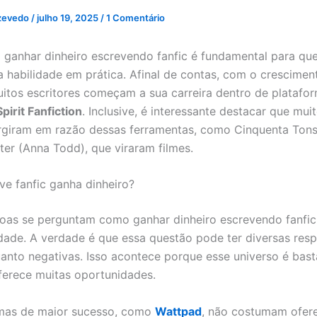
zevedo
/
julho 19, 2025
/
1 Comentário
ganhar dinheiro escrevendo fanfic é fundamental para qu
a habilidade em prática. Afinal de contas, com o crescimen
uitos escritores começam a sua carreira dentro de plataf
Spirit Fanfiction
. Inclusive, é interessante destacar que muit
giram em razão dessas ferramentas, como Cinquenta Tons 
ter (Anna Todd), que viraram filmes.
e fanfic ganha dinheiro?
oas se perguntam como ganhar dinheiro escrevendo fanfic 
lidade. A verdade é que essa questão pode ter diversas resp
uanto negativas. Isso acontece porque esse universo é bast
oferece muitas oportunidades.
rmas de maior sucesso, como
Wattpad
, não costumam ofer