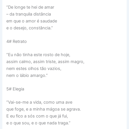
“De longe te hei de amar
– da tranquila distância
em que o amor é saudade
e o desejo, constância.”
4# Retrato
“Eu não tinha este rosto de hoje,
assim calmo, assim triste, assim magro,
nem estes olhos tão vazios,
nem o lábio amargo.”
5# Elegia
“Vai-se-me a vida, como uma ave
que foge, e a minha mágoa se agrava.
E eu fico a sós com o que já fui,
e o que sou, e o que nada traga.”