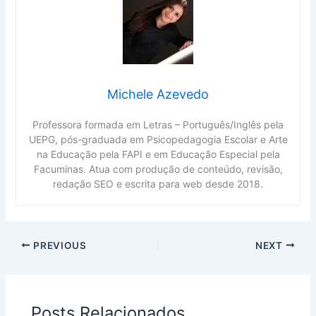
Michele Azevedo
Professora formada em Letras – Português/Inglês pela
UEPG, pós-graduada em Psicopedagogia Escolar e Arte
na Educação pela FAPI e em Educação Especial pela
Facuminas. Atua com produção de conteúdo, revisão,
redação SEO e escrita para web desde 2018.
PREVIOUS
NEXT
Posts Relacionados