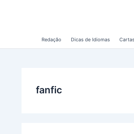
Ir
para
o
conteúdo
Redação
Dicas de Idiomas
Carta
fanfic