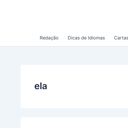
Ir
para
o
conteúdo
Redação
Dicas de Idiomas
Carta
ela